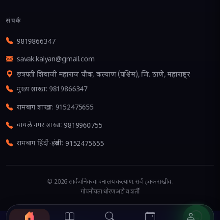
संपर्क
9819866347
savak.kalyan@gmail.com
छत्रपती शिवाजी महाराज चौक, कल्याण (पश्चिम), जि. ठाणे, महाराष्ट्र
मुख्य शाखा
:
9819866347
रामबाग शाखा
:
9152475655
वायले नगर शाखा
:
9819960755
रामबाग हिंदी-इंग्रजी
:
9152475655
©
2026
सार्वजनिक वाचनालय कल्याण
. सर्व हक्क राखीव.
गोपनीयता धोरण
अटी व शर्ती