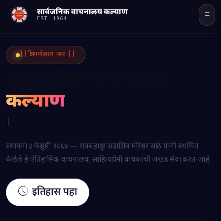
सार्वजनिक वाचनालय कल्याण
Powered
EST.
1864
by
व
Translate
|| श्री गणेशाय नमः ||
सार्वजनिक वाचनालय
कल्याण
वाचनाच
स्थापना ३ फेब्रुवारी १८६४ — रावबहादूर सदाशिव मोरेश्वर साठे यांनी स्थापित
केलेले हे ऐतिहासिक वाचनालय, साहित्यप्रेमी वाचकांची अखंड सेवा करत आहे.
इतिहास पहा