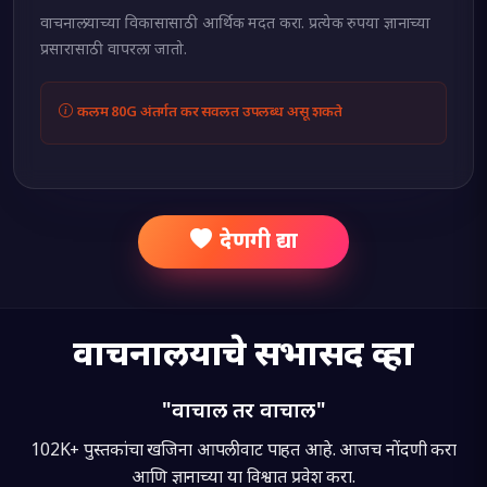
वाचनालयाच्या विकासासाठी आर्थिक मदत करा. प्रत्येक रुपया ज्ञानाच्या
प्रसारासाठी वापरला जातो.
कलम 80G अंतर्गत कर सवलत उपलब्ध असू शकते
देणगी द्या
वाचनालयाचे सभासद व्हा
"वाचाल तर वाचाल"
102K+
पुस्तकांचा खजिना आपली वाट पाहत आहे. आजच नोंदणी करा
आणि ज्ञानाच्या या विश्वात प्रवेश करा.