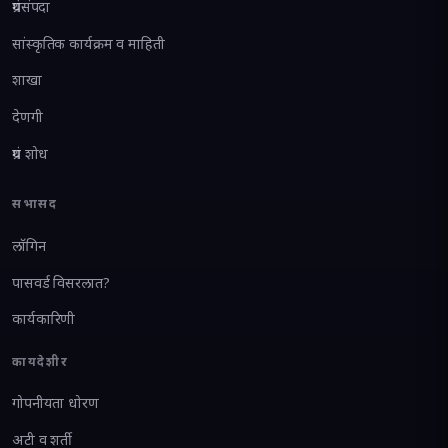
ग्रंथसंपदा
सांस्कृतिक कार्यक्रम व माहिती
शाखा
देणगी
ग्रंथ शोध
सभासद
लॉगिन
पासवर्ड विसरलात?
कार्यकारिणी
कायदेशीर
गोपनीयता धोरण
अटी व शर्ती