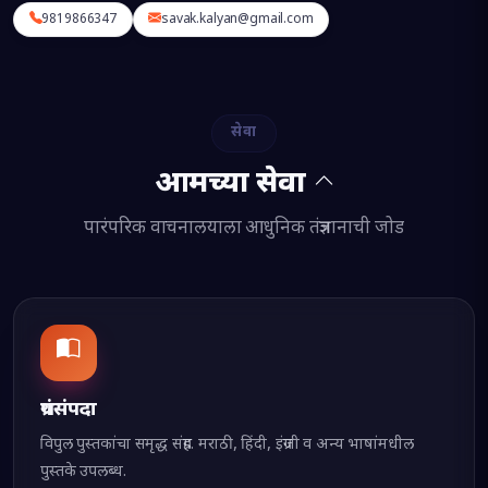
9819866347
savak.kalyan@gmail.com
सेवा
आमच्या सेवा
पारंपरिक वाचनालयाला आधुनिक तंत्रज्ञानाची जोड
ग्रंथसंपदा
विपुल पुस्तकांचा समृद्ध संग्रह. मराठी, हिंदी, इंग्रजी व अन्य भाषांमधील
पुस्तके उपलब्ध.