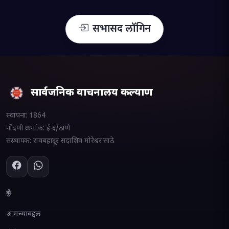
सभासद लॉगिन
सार्वजनिक वाचनालय कल्याण
स्थापना:
1864
नोंदणी क्रमांक:
ई-६/ठाणे
संस्थापक:
रावबहादूर सदाशिव मोरेश्वर साठे
दुवे
आमच्याबद्दल