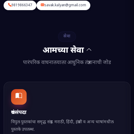
9819866347
savak.kalyan@gmail.com
सेवा
आमच्या सेवा
पारंपरिक वाचनालयाला आधुनिक तंत्रज्ञानाची जोड
ग्रंथसंपदा
विपुल पुस्तकांचा समृद्ध संग्रह. मराठी, हिंदी, इंग्रजी व अन्य भाषांमधील
पुस्तके उपलब्ध.