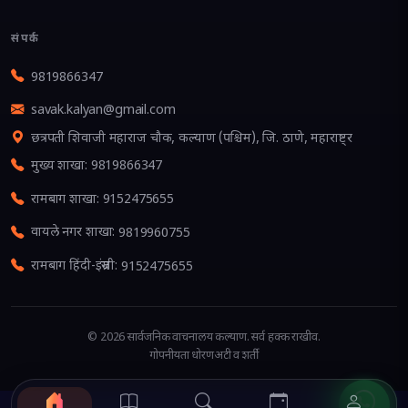
संपर्क
9819866347
savak.kalyan@gmail.com
छत्रपती शिवाजी महाराज चौक, कल्याण (पश्चिम), जि. ठाणे, महाराष्ट्र
मुख्य शाखा
:
9819866347
रामबाग शाखा
:
9152475655
वायले नगर शाखा
:
9819960755
रामबाग हिंदी-इंग्रजी
:
9152475655
©
2026
सार्वजनिक वाचनालय कल्याण
. सर्व हक्क राखीव.
गोपनीयता धोरण
अटी व शर्ती