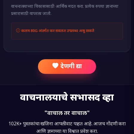
वाचनालयाच्या विकासासाठी आर्थिक मदत करा. प्रत्येक रुपया ज्ञानाच्या
प्रसारासाठी वापरला जातो.
कलम 80G अंतर्गत कर सवलत उपलब्ध असू शकते
देणगी द्या
वाचनालयाचे सभासद व्हा
"वाचाल तर वाचाल"
102K+
पुस्तकांचा खजिना आपली वाट पाहत आहे. आजच नोंदणी करा
आणि ज्ञानाच्या या विश्वात प्रवेश करा.