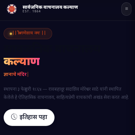
सार्वजनिक वाचनालय कल्याण
Powered
EST.
1864
by
व
Translate
|| श्री गणेशाय नमः ||
सार्वजनिक वाचनालय
कल्याण
ज्ञानाचे मंदिर
|
स्थापना ३ फेब्रुवारी १८६४ — रावबहादूर सदाशिव मोरेश्वर साठे यांनी स्थापित
केलेले हे ऐतिहासिक वाचनालय, साहित्यप्रेमी वाचकांची अखंड सेवा करत आहे.
इतिहास पहा