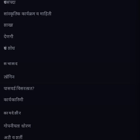
ग्रंथसंपदा
सांस्कृतिक कार्यक्रम व माहिती
शाखा
देणगी
ग्रंथ शोध
सभासद
लॉगिन
पासवर्ड विसरलात?
कार्यकारिणी
कायदेशीर
गोपनीयता धोरण
अटी व शर्ती