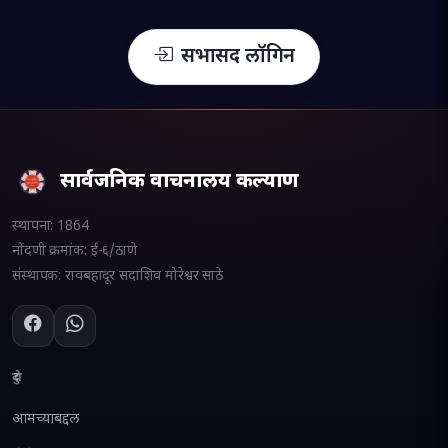
सभासद लॉगिन
सार्वजनिक वाचनालय कल्याण
स्थापना:
1864
नोंदणी क्रमांक:
ई-६/ठाणे
संस्थापक:
रावबहादूर सदाशिव मोरेश्वर साठे
दुवे
आमच्याबद्दल